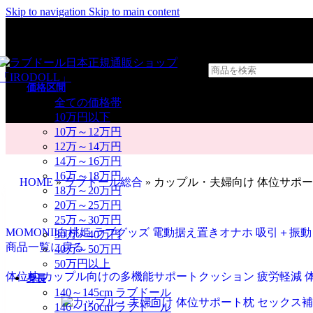
Skip to navigation
Skip to main content
価格区間
全ての価格帯
10万円以下
10万～12万円
12万～14万円
14万～16万円
16万～18万円
HOME
»
ラブドール総合
»
カップル・夫婦向け 体位サポー
18万～20万円
20万～25万円
25万～30万円
MOMONII白桃姫 ラブグッズ 電動据え置きオナホ 吸引＋振動
30万～40万円
商品一覧に戻る
40万～50万円
50万円以上
体位枕 カップル向けの多機能サポートクッション 疲労軽減 
身長
140～145cm ラブドール
146～150cm ラブドール