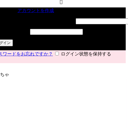
インイン
アカウントを作成
ーザー名またはメールアドレス
*
必須
スワード
*
必須
グイン
スワードをお忘れですか？
ログイン状態を保持する
もちゃ