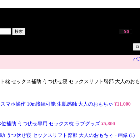
サ
ユ
検索
¥
0
パ
ロ
パ
ト枕 セックス補助 うつ伏せ寝 セックスリフト臀部 大人のお
 スマホ操作 10m接続可能 生肌感触 大人のおもちゃ
¥
11,000
体位補助 うつ伏せ専用 セックス枕 ラブグッズ
¥
5,800