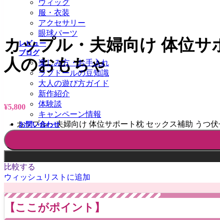
ウィッグ
服・衣装
アクセサリー
眼球パーツ
カップル・夫婦向け 体位サ
レビュー
ブログ
人のおもちゃ
楽しみ方・お手入れ
ラブドールの豆知識
大人の遊び方ガイド
新作紹介
体験談
¥
5,800
キャンペーン情報
カップル・夫婦向け 体位サポート枕 セックス補助 うつ伏
お問い合わせ
比較する
ウィッシュリストに追加
【ここがポイント】