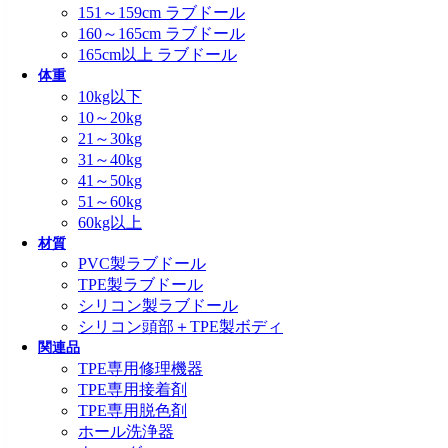
151～159cm ラブドール
160～165cm ラブドール
165cm以上 ラブドール
体重
10kg以下
10～20kg
21～30kg
31～40kg
41～50kg
51～60kg
60kg以上
材質
PVC製ラブドール
TPE製ラブドール
シリコン製ラブドール
シリコン頭部＋TPE製ボディ
関連品
TPE専用修理機器
TPE専用接着剤
TPE専用脱色剤
ホール洗浄器