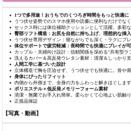
1つで多用途！おうちでのくつろぎ時間をもっと快適に
うつ伏せ姿勢でのスマホ使用や読書に便利なだけでな
セックス時には体位補助クッションとして活躍。多彩
臀部リフト構造：お尻を自然に持ち上げ、理想的な挿
うつ伏せ専用デザイン：寝ながらでも深く・ラクにプ
体位サポートで疲労軽減：長時間でも快適にプレイが
カップル・夫婦向け設計：信頼関係を深める“共有型ラ
洗えるカバー＆高反発ウレタン素材：清潔＆しっかり
人間工学に基づいた設計
立体構造で胸を圧迫せず、うつ伏せでも快適に。首や
身体にぴったりフィット
内側から外側まで、全身の力をふわっと解きほぐしま
ポリエステル＋低反発メモリーフォーム素材
清潔・無菌でお手入れ簡単。柔らかくて心地よい肌触
正規品保証
【写真・動画】