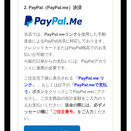
2. PayPal（PayPal.me）決済
当店では、
PayPal.meリンク
を使用した手動
送金によるPayPal決済に対応しております。
クレジットカードまたはPayPal残高でのお支
払いが可能です。
※銀行口座からの支払いには、PayPalアカウ
ントに連携が必要です。
ご注文完了後に表示される
「
PayPal.me リ
ンク
」
、もしくは以下の
「
PayPal.meで支払
う
」ボタン
をクリックしてPayPal.meにアク
セスし、ご注文商品の合計金額をご入力のう
えお支払いください。
送金の際には、必ずメ
ッセージ欄に
「
ご注文番号
」
をご入力
くださ
い。