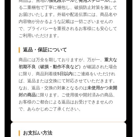
商品は、無地の
強化段ボール
と
発泡スチロール
によ
る二重梱包で丁寧に梱包し、破損防止対策を施して
お届けいたします。外箱や配送伝票には、商品名や
内容物が分かるような記載は一切ございませんの
で、プライバシーを重視されるお客様にも安心して
ご利用いただけます。
返品・保証について
商品には万全を期しておりますが、万が一、
重大な
初期不良（破損・動作不良など）
が確認された場合
に限り、商品到着後
5日以内
にご連絡をいただけれ
ば、返品または交換にて対応させていただきます。
なお、返品・交換の対象となるのは
未使用かつ未開
封の商品
に限ります。ご使用後や開封済みの商品、
お客様のご都合による返品はお受けできませんの
で、あらかじめご了承ください。
お支払い方法