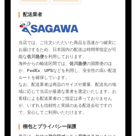
配送業者
当店では、ご注文いただいた商品を迅速かつ確実に
お届けするため、日本国内の配送は時間帯指定が可
能な
佐川急便
を利用しております。
海外からの輸送区間では、
佐川急便
の国際便のほ
か、
FedEx
、
UPS
などを利用し、安全性の高い配送
ルートを確保しています。
なお、配送業者は商品のサイズや重量、配送先の地
域に応じて当店が最適な業者を選定いたします。お
客様による配送業者のご指定は承っておりません
が、いずれも信頼性と実績のある配送会社ですの
で、安心してご利用いただけます。
梱包とプライバシー保護