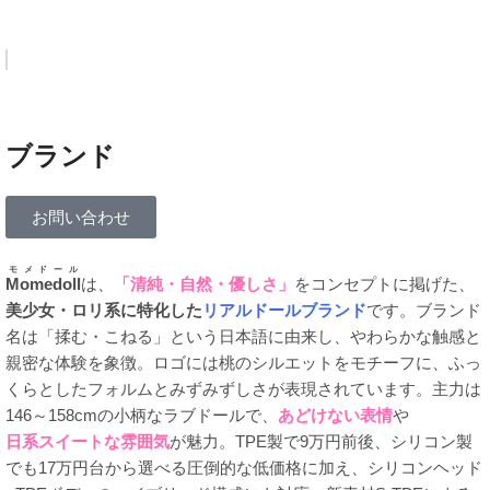
ブランド
お問い合わせ
モメドール
Momedoll
は、
「清純・自然・優しさ」
をコンセプトに掲げた、
美少女・ロリ系に特化した
リアルドールブランド
です。ブランド
名は「揉む・こねる」という日本語に由来し、やわらかな触感と
親密な体験を象徴。ロゴには桃のシルエットをモチーフに、ふっ
くらとしたフォルムとみずみずしさが表現されています。主力は
146～158cmの小柄なラブドールで、
あどけない表情
や
日系スイートな雰囲気
が魅力。TPE製で9万円前後、シリコン製
でも17万円台から選べる圧倒的な低価格に加え、シリコンヘッド