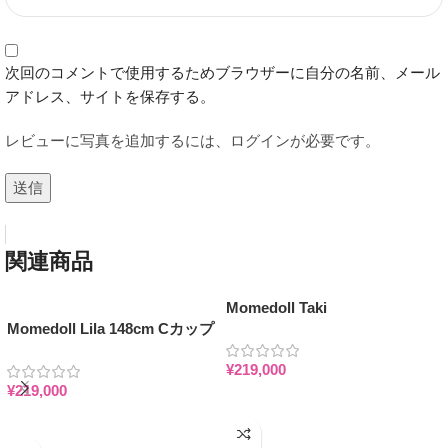
次回のコメントで使用するためブラウザーに自分の名前、メール
アドレス、サイトを保存する。
レビューに写真を追加するには、ログインが必要です。
関連商品
Momedoll Taki
Momedoll Lila 148cm Cカップ
148cm（Natural Skin） Cカッ
カウガール フルシリコン ラブ
プ 清楚系 白肌天使フルシリコ
¥
219,000
ドール
ンラブドール
¥
219,000
お買い物カゴに追加
お買い物カゴに追加