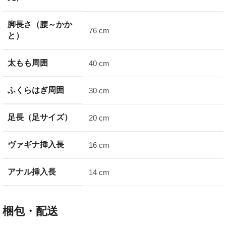
脚長さ（腰～かか
76 cm
と）
太もも周囲
40 cm
ふくらはぎ周囲
30 cm
足長（足サイズ）
20 cm
ヴァギナ挿入長
16 cm
アナル挿入長
14 cm
梱包・配送