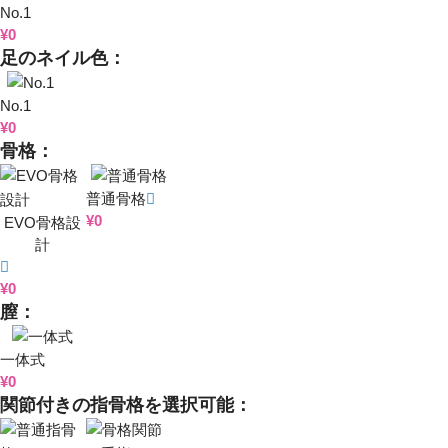
No.1
¥
0
足のネイル色：
No.1
¥
0
骨格：
普通骨格
¥
0
EVO骨格設
計
¥
0
膣：
一体式
¥
0
関節付きの指骨格を選択可能：