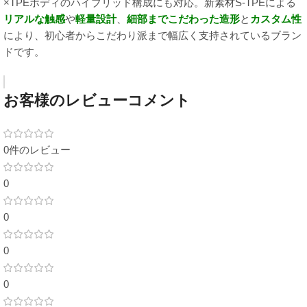
×TPEボディのハイブリッド構成にも対応。新素材S-TPEによる
リアルな触感
や
軽量設計
、
細部までこだわった造形
と
カスタム性
により、初心者からこだわり派まで幅広く支持されているブラン
ドです。
お客様のレビューコメント
0件のレビュー
0
0
0
0