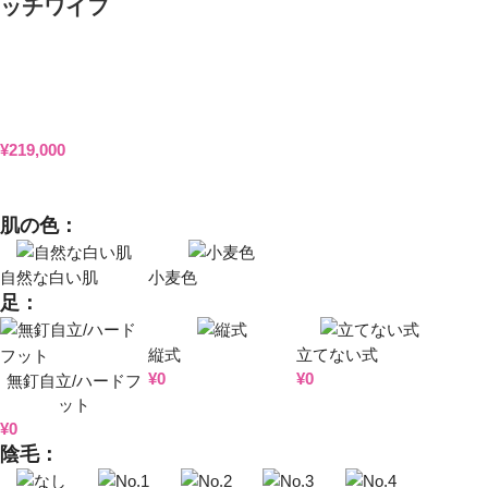
ッチワイフ
¥
219,000
肌の色：
自然な白い肌
小麦色
足：
縦式
立てない式
¥
0
¥
0
無釘自立/ハードフ
ット
¥
0
陰毛：