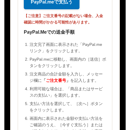
PayPal.meで支払う
【ご注意】ご注文番号の記載がない場合、入金
確認に時間がかかる可能性があります。
PayPal.Meでの送金手順
注文完了画面に表示された「PayPal.me
リンク」をクリックします。
PayPal.meに移動し、画面内の［送信］ボ
タンをクリックします。
注文商品の合計金額を入力し、メッセー
ジ欄に
「
ご注文番号
」
を記入します。
利用可能な場合は、「商品またはサービ
スの支払い」を選択します。
支払い方法を選択して、［次へ］ボタン
をクリックします。
画面内に表示された金額や支払い方法を
ご確認のうえ、［今すぐ支払う］または