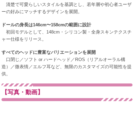
清楚で可愛らしいスタイルを基調とし、若年層や初心者ユーザ
ーの好みにマッチするデザインを展開。
ドールの身長は146cm〜158cmの範囲に設計
初回モデルとして、148cm・シリコン製・全身スキンテクスチ
ャー仕様をリリース。
すべてのヘッドに豊富なバリエーションを展開
口閉じ／ソフト or ハードヘッド／ROS（リアルオーラル構
造）／微表情／エルフ耳など、無限のカスタマイズの可能性を提
供。
【写真・動画】