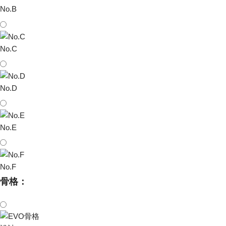
No.B
No.C
No.D
No.E
No.F
骨格：