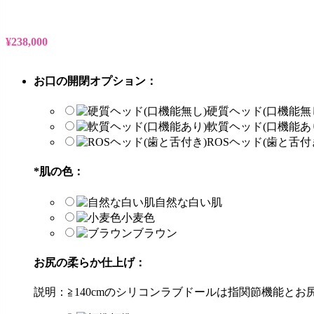
¥
238,000
お口の開閉オプション：
硬質ヘッド(口機能無
軟質ヘッド(口機能あ
ROSヘッド(歯と舌付
*
肌の色：
自然な白い肌
小麦色
ブラウン
お尻の柔らか仕上げ：
説明：≧140cmのシリコンラブドールは指関節機能と