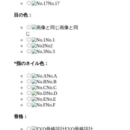
No.17
目の色：
画像と同
じ
No.1
No2
No.3
*
指のネイル色：
No.A
No.B
No.C
No.D
No.E
No.F
骨格：
EVO骨格設計