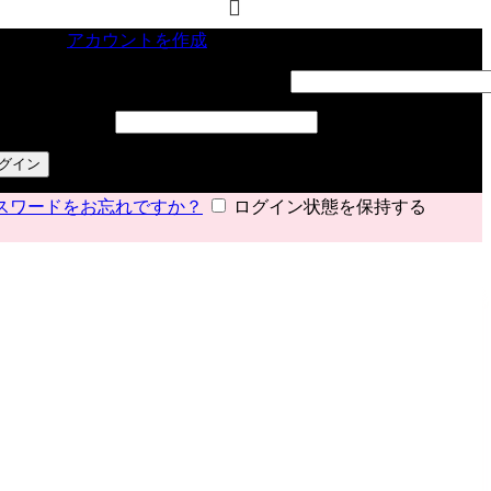
インイン
アカウントを作成
ーザー名またはメールアドレス
*
必須
スワード
*
必須
グイン
スワードをお忘れですか？
ログイン状態を保持する