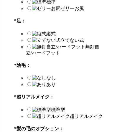
標準
ゼリーお尻
*
足：
縦式
立てない式
無釘自
立/ハードフット
*
陰毛：
なし
あり
*
超リアルメイク：
標準型
超リアルメイク
*
髪の毛のオプション：