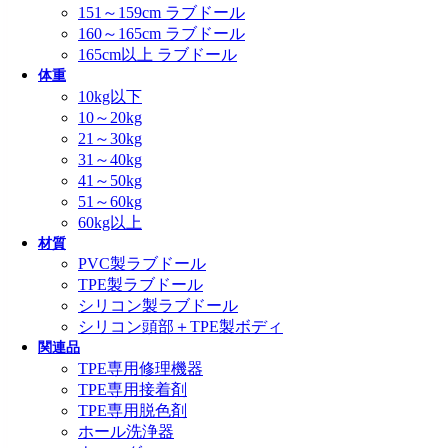
151～159cm ラブドール
160～165cm ラブドール
165cm以上 ラブドール
体重
10kg以下
10～20kg
21～30kg
31～40kg
41～50kg
51～60kg
60kg以上
材質
PVC製ラブドール
TPE製ラブドール
シリコン製ラブドール
シリコン頭部＋TPE製ボディ
関連品
TPE専用修理機器
TPE専用接着剤
TPE専用脱色剤
ホール洗浄器