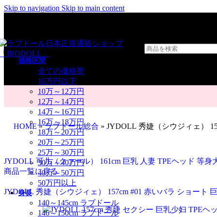
Skip to navigation
Skip to main content
価格区間
全ての価格帯
10万円以下
10万～12万円
12万～14万円
14万～16万円
16万～18万円
HOME
»
ラブドール総合
»
JYDOLL 秀婕（シウジィェ） 1
18万～20万円
20万～25万円
25万～30万円
JYDOLL 可儿（クァール） 161cm 巨乳 人妻 TPEヘッド 
30万～40万円
商品一覧に戻る
40万～50万円
50万円以上
JYDOLL 秀婕（シウジィェ） 157cm #01 赤いバラ ショー
身長
140～145cm ラブドール
146～150cm ラブドール