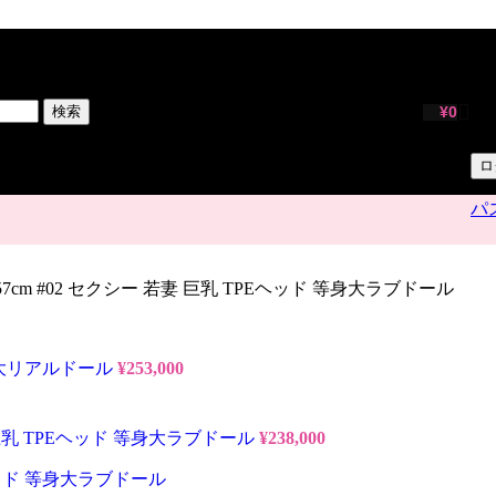
サ
ユ
検索
¥
0
パ
ロ
パ
57cm #02 セクシー 若妻 巨乳 TPEヘッド 等身大ラブドール
等身大リアルドール
¥
253,000
ト 巨乳 TPEヘッド 等身大ラブドール
¥
238,000