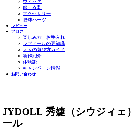
ウィッグ
服・衣装
アクセサリー
眼球パーツ
レビュー
ブログ
楽しみ方・お手入れ
ラブドールの豆知識
大人の遊び方ガイド
新作紹介
体験談
キャンペーン情報
お問い合わせ
JYDOLL 秀婕（シウジィェ）
ール