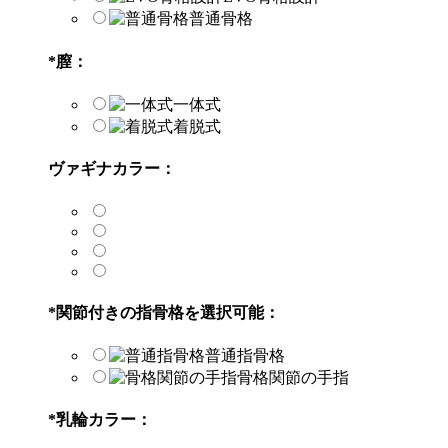
普通骨格
*
膣：
一体式
着脱式
ヴァギナカラー：
*
関節付きの指骨格を選択可能：
普通指骨格
骨格関節の手指
*
乳輪カラー：