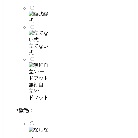
縦
式
立てない
式
無釘自
立/ハー
ドフット
*
陰毛：
な
し