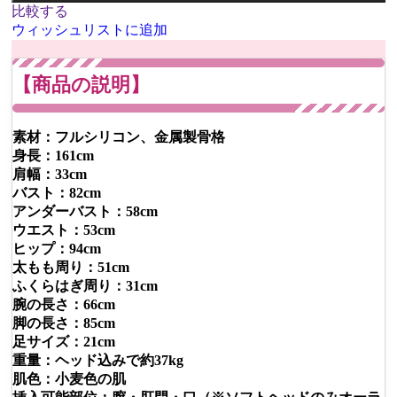
比較する
ウィッシュリストに追加
【商品の説明】
素材：フルシリコン、金属製骨格
身長：161cm
肩幅：33cm
バスト：82cm
アンダーバスト：58cm
ウエスト：53cm
ヒップ：94cm
太もも周り：51cm
ふくらはぎ周り：31cm
腕の長さ：66cm
脚の長さ：85cm
足サイズ：21cm
重量：ヘッド込みで約37kg
肌色：小麦色の肌