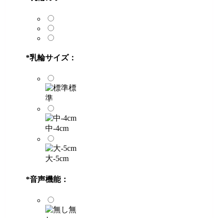
*
乳輪サイズ：
標
準
中-4cm
大-5cm
*
音声機能：
無