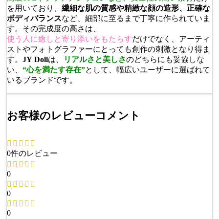
を用いており、
繊細な肌の質感や精緻な顔の造形、正確な
ボディバランス
など、細部に至るまで丁寧に作られていま
す。その完成度の高さは、
使う人に癒しと寄り添いをもたらす
だけでなく、アーティ
ストやフォトグラファーにとっても創作の刺激となり得ま
す。
JY Doll
は、
リアルさと美しさ
のどちらにも妥協しな
い、
“心を満たす存在”
として、幅広いユーザーに選ばれて
いるブランドです。
お客様のレビューコメント
0件のレビュー
0
0
0