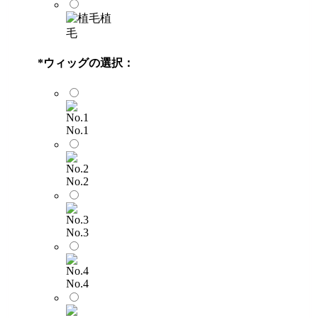
植
毛
*
ウィッグの選択：
No.1
No.2
No.3
No.4