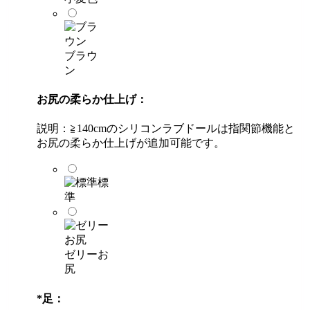
ブラウ
ン
お尻の柔らか仕上げ：
説明：≧140cmのシリコンラブドールは指関節機能と
お尻の柔らか仕上げが追加可能です。
標
準
ゼリーお
尻
*
足：