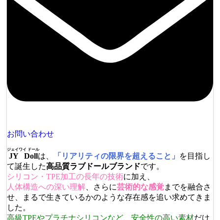
お問い合わせ
ジェイワイ ドール
JY Doll
は、
「リアリティの限界を超えること」
を目指し
て誕生した
高品質ラブドールブランド
です。
シリコン・TPE加工の長年の技術
に加え、
人体構造への深い理解
、さらに
芸術的な感覚
までを融合さ
せ、まるで生きているかのような存在感を追い求めてきま
した。
高級TPEやプラチナシリコンなど、安全性の高い素材
だけ