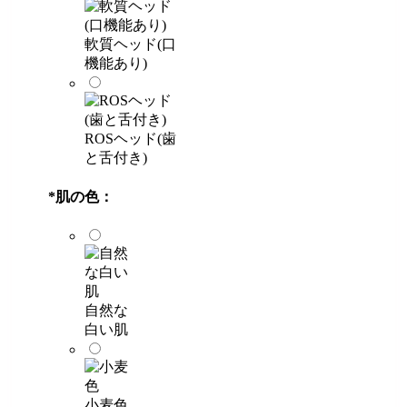
軟質ヘッド(口
機能あり)
ROSヘッド(歯
と舌付き)
*
肌の色：
自然な
白い肌
小麦色