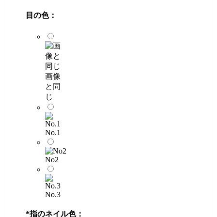
目の色：
画像
と同
じ
No.1
No2
No.3
*
指のネイル色：