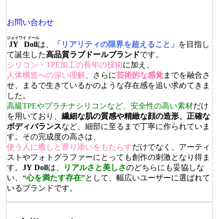
お問い合わせ
ジェイワイ ドール
JY Doll
は、
「リアリティの限界を超えること」
を目指し
て誕生した
高品質ラブドールブランド
です。
シリコン・TPE加工の長年の技術
に加え、
人体構造への深い理解
、さらに
芸術的な感覚
までを融合さ
せ、まるで生きているかのような存在感を追い求めてきま
した。
高級TPEやプラチナシリコンなど、安全性の高い素材
だけ
を用いており、
繊細な肌の質感や精緻な顔の造形、正確な
ボディバランス
など、細部に至るまで丁寧に作られていま
す。その完成度の高さは、
使う人に癒しと寄り添いをもたらす
だけでなく、アーティ
ストやフォトグラファーにとっても創作の刺激となり得ま
す。
JY Doll
は、
リアルさと美しさ
のどちらにも妥協しな
い、
“心を満たす存在”
として、幅広いユーザーに選ばれて
いるブランドです。