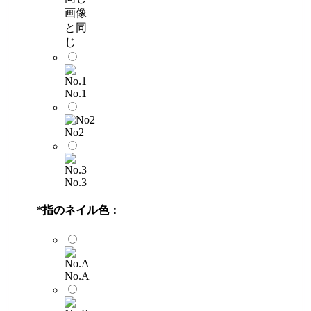
画像
と同
じ
No.1
No2
No.3
*
指のネイル色：
No.A