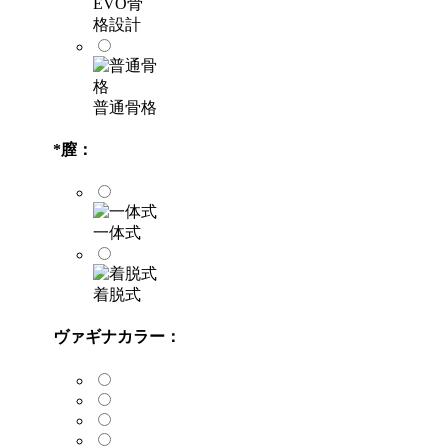
EVO骨
格設計
普通骨格
*
膣：
一体式
着脱式
ヴァギナカラー：