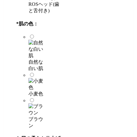
ROSヘッド(歯
と舌付き)
*
肌の色：
自然な
白い肌
小麦色
ブラウ
ン