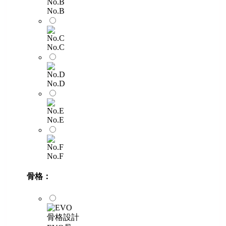
No.B
No.C
No.D
No.E
No.F
骨格：