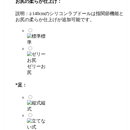
お尻の柔らか仕上げ：
説明：≧140cmのシリコンラブドールは指関節機能と
お尻の柔らか仕上げが追加可能です。
標
準
ゼリーお
尻
*
足：
縦
式