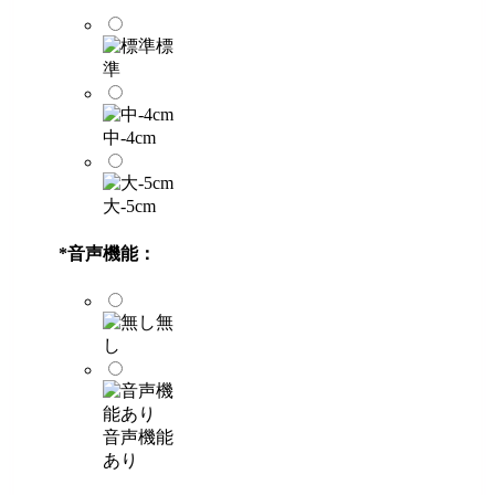
標
準
中-4cm
大-5cm
*
音声機能：
無
し
音声機能
あり