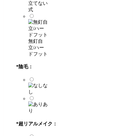
立てない
式
無釘自
立/ハー
ドフット
*
陰毛：
な
し
あ
り
*
超リアルメイク：