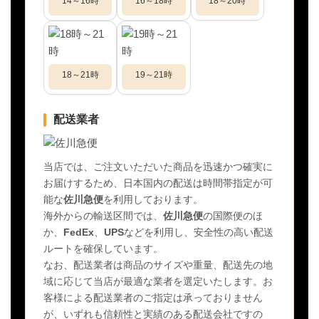
14～16時
16～18時
18～20時
18～21時
19～21時
配送業者
当店では、ご注文いただいた商品を迅速かつ確実に
お届けするため、日本国内の配送は時間帯指定が可
能な
佐川急便
を利用しております。
海外からの輸送区間では、
佐川急便
の国際便のほ
か、
FedEx
、
UPS
などを利用し、安全性の高い配送
ルートを確保しています。
なお、配送業者は商品のサイズや重量、配送先の地
域に応じて当店が最適な業者を選定いたします。お
客様による配送業者のご指定は承っておりません
が、いずれも信頼性と実績のある配送会社ですの