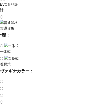
EVO骨格設
計
普通骨格
*
膣：
一体式
着脱式
ヴァギナカラー：