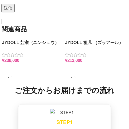
関連商品
JYDOLL 芸淑（ユンシュウ）
JYDOLL 祖儿 （ズゥアール）
157cm セクシー 巨乳 細腰 TPE
161cm シリコンヘッド 等身大
ヘッド 等身大リアルドール
熟女ダッチワイフ
¥
238,000
¥
213,000
お買い物カゴに追加
お買い物カゴに追加
ご注文からお届けまでの流れ
STEP1