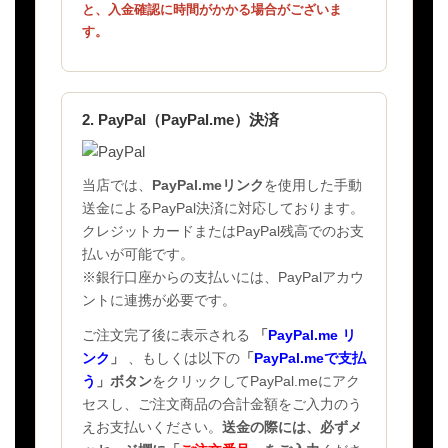
と、入金確認に時間がかかる場合がございま
す。
2. PayPal（PayPal.me）決済
当店では、
PayPal.meリンク
を使用した手動
送金によるPayPal決済に対応しております。
クレジットカードまたはPayPal残高でのお支
払いが可能です。
※銀行口座からの支払いには、PayPalアカウ
ントに連携が必要です。
ご注文完了後に表示される
「
PayPal.me リ
ンク
」
、もしくは以下の
「
PayPal.meで支払
う
」ボタン
をクリックしてPayPal.meにアク
セスし、ご注文商品の合計金額をご入力のう
えお支払いください。
送金の際には、必ずメ