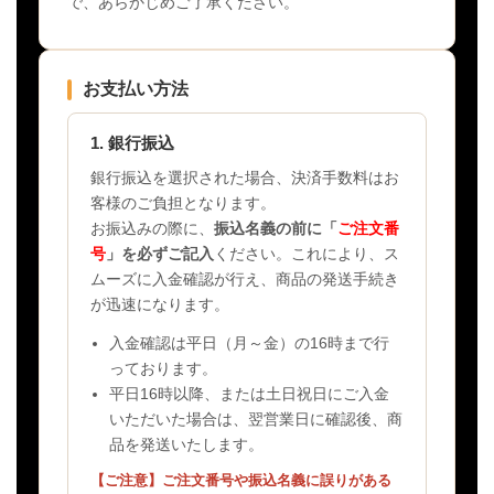
で、あらかじめご了承ください。
お支払い方法
1. 銀行振込
銀行振込を選択された場合、決済手数料はお
客様のご負担となります。
お振込みの際に、
振込名義の前に「
ご注文番
号
」を必ずご記入
ください。これにより、ス
ムーズに入金確認が行え、商品の発送手続き
が迅速になります。
入金確認は平日（月～金）の16時まで行
っております。
平日16時以降、または土日祝日にご入金
いただいた場合は、翌営業日に確認後、商
品を発送いたします。
【ご注意】ご注文番号や振込名義に誤りがある