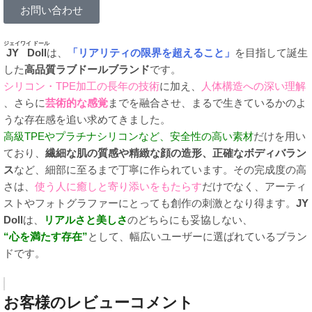
お問い合わせ
ジェイワイ ドール
JY Doll
は、
「リアリティの限界を超えること」
を目指して誕生
した
高品質ラブドールブランド
です。
シリコン・TPE加工の長年の技術
に加え、
人体構造への深い理解
、さらに
芸術的な感覚
までを融合させ、まるで生きているかのよ
うな存在感を追い求めてきました。
高級TPEやプラチナシリコンなど、安全性の高い素材
だけを用い
ており、
繊細な肌の質感や精緻な顔の造形、正確なボディバラン
ス
など、細部に至るまで丁寧に作られています。その完成度の高
さは、
使う人に癒しと寄り添いをもたらす
だけでなく、アーティ
ストやフォトグラファーにとっても創作の刺激となり得ます。
JY
Doll
は、
リアルさと美しさ
のどちらにも妥協しない、
“心を満たす存在”
として、幅広いユーザーに選ばれているブラン
ドです。
お客様のレビューコメント