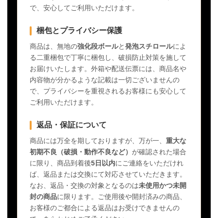
で、安心してご利用いただけます。
梱包とプライバシー保護
商品は、無地の
強化段ボール
と
発泡スチロール
によ
る二重梱包で丁寧に梱包し、破損防止対策を施して
お届けいたします。外箱や配送伝票には、商品名や
内容物が分かるような記載は一切ございませんの
で、プライバシーを重視されるお客様にも安心して
ご利用いただけます。
返品・保証について
商品には万全を期しておりますが、万が一、
重大な
初期不良（破損・動作不良など）
が確認された場合
に限り、商品到着後
5日以内
にご連絡をいただけれ
ば、返品または交換にて対応させていただきます。
なお、返品・交換の対象となるのは
未使用かつ未開
封の商品
に限ります。ご使用後や開封済みの商品、
お客様のご都合による返品はお受けできませんの