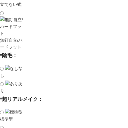
立てない式
無釘自立/ハ
ードフット
*
陰毛：
な
し
あ
り
*
超リアルメイク：
標準型