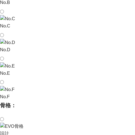
No.B
No.C
No.D
No.E
No.F
骨格：