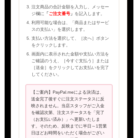
注文商品の合計金額を入力し、メッセー
ジ欄に
「
ご注文番号
」
を記入します。
利用可能な場合は、「商品またはサービ
スの支払い」を選択します。
支払い方法を選択して、［次へ］ボタン
をクリックします。
画面内に表示された金額や支払い方法を
ご確認のうえ、［今すぐ支払う］または
［送金］をクリックしてお支払いを完了
してください。
【ご案内】PayPal.meによる決済は、
送金完了後すぐに注文ステータスに反
映されません。当店スタッフがご入金
を確認次第、注文ステータスを「完了
（お支払い済み）」へ更新いたしま
す。そのため、反映までに半日～1営業
日ほどお時間をいただく場合がござい