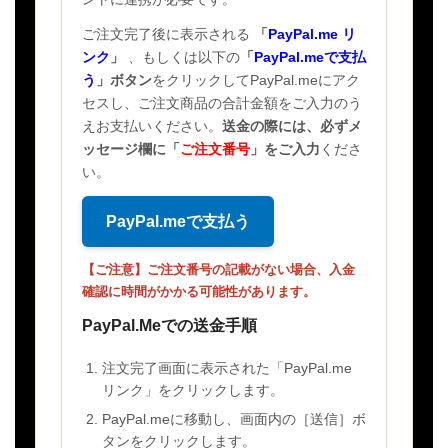
ご注文完了後に表示される
「
PayPal.me リ
ンク
」
、もしくは以下の
「
PayPal.meで支払
う
」ボタン
をクリックしてPayPal.meにアク
セスし、ご注文商品の合計金額をご入力のう
えお支払いください。
送金の際には、必ずメ
ッセージ欄に
「
ご注文番号
」
をご入力
くださ
い。
PayPal.meで支払う
【ご注意】ご注文番号の記載がない場合、入金
確認に時間がかかる可能性があります。
PayPal.Meでの送金手順
注文完了画面に表示された「PayPal.me
リンク」をクリックします。
PayPal.meに移動し、画面内の［送信］ボ
タンをクリックします。