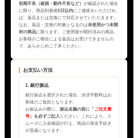
初期不良（破損・動作不良など）
が確認された場合
に限り、商品到着後
5日以内
にご連絡をいただけれ
ば、返品または交換にて対応させていただきます。
なお、返品・交換の対象となるのは
未使用かつ未開
封の商品
に限ります。ご使用後や開封済みの商品、
お客様のご都合による返品はお受けできませんの
で、あらかじめご了承ください。
お支払い方法
1. 銀行振込
銀行振込を選択された場合、決済手数料はお
客様のご負担となります。
お振込みの際に、
振込名義の前に「
ご注文番
号
」を必ずご記入
ください。これにより、ス
ムーズに入金確認が行え、商品の発送手続き
が迅速になります。