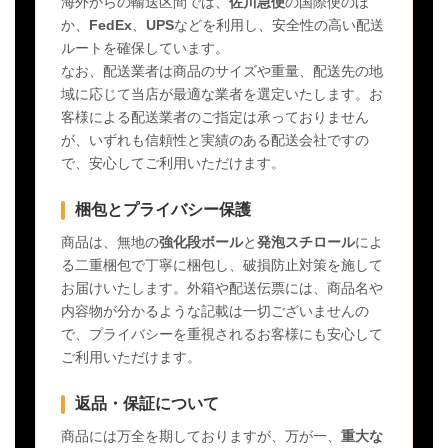
海外からの輸送区間では、
佐川急便
の国際便のほ
か、
FedEx
、
UPS
などを利用し、安全性の高い配送
ルートを確保しています。
なお、配送業者は商品のサイズや重量、配送先の地
域に応じて当店が最適な業者を選定いたします。お
客様による配送業者のご指定は承っておりません
が、いずれも信頼性と実績のある配送会社ですの
で、安心してご利用いただけます。
梱包とプライバシー保護
商品は、無地の
強化段ボール
と
発泡スチロール
によ
る二重梱包で丁寧に梱包し、破損防止対策を施して
お届けいたします。外箱や配送伝票には、商品名や
内容物が分かるような記載は一切ございませんの
で、プライバシーを重視されるお客様にも安心して
ご利用いただけます。
返品・保証について
商品には万全を期しておりますが、万が一、
重大な