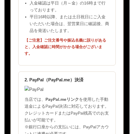
入金確認は平日（月～金）の16時まで行
っております。
平日16時以降、または土日祝日にご入金
いただいた場合は、翌営業日に確認後、商
品を発送いたします。
【ご注意】ご注文番号や振込名義に誤りがある
と、入金確認に時間がかかる場合がございま
す。
2. PayPal（PayPal.me）決済
当店では、
PayPal.meリンク
を使用した手動
送金によるPayPal決済に対応しております。
クレジットカードまたはPayPal残高でのお支
払いが可能です。
※銀行口座からの支払いには、PayPalアカウ
ントに連携が必要です。