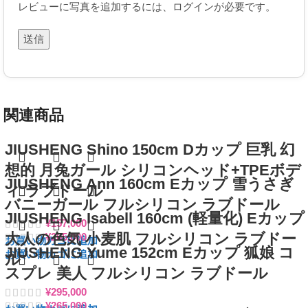
レビューに写真を追加するには、ログインが必要です。
関連商品
JIUSHENG Shino 150cm Dカップ 巨乳 幻
想的 月兔ガール シリコンヘッド+TPEボデ
JIUSHENG Ann 160cm Eカップ 雪うさぎ
ィ ラブドール
バニーガール フルシリコン ラブドール
JIUSHENG Isabell 160cm (軽量化) Eカップ
¥
157,000
大人の色気 小麦肌 フルシリコン ラブドー
¥
265,000
お買い物カゴに追加
JIUSHENG Yume 152cm Eカップ 狐娘 コ
お買い物カゴに追加
ル
スプレ 美人 フルシリコン ラブドール
¥
295,000
¥
265,000