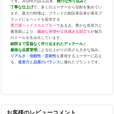
です。2018年の設立以来、
精巧な作り込み
と
丁寧な仕上げ
で、多くのユーザーから信頼を集めてい
ます。最大の特徴は、ブランドの創設者自身が著名ブ
ランドにもヘッドを提供する
実力派ヘッドスカルプター
である点。豊かな造形力と
審美眼により、
繊細な表情
や
立体感ある顔立ち
が魅力
のドールを生み出しています。
細部まで妥協なく作り込まれたディテール
と、
厳格な品質管理
による仕上がりの高さも大きな強み。
リアルさ・信頼性・芸術性
を重視するユーザーに応え
る、
造形力と品質のバランス
に優れたブランドです。
お客様のレビューコメント