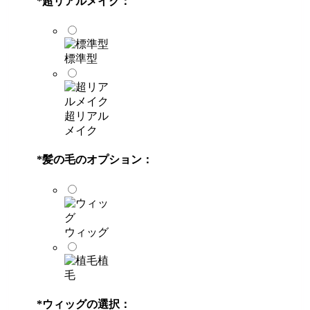
*
超リアルメイク：
標準型
超リアル
メイク
*
髪の毛のオプション：
ウィッグ
植
毛
*
ウィッグの選択：