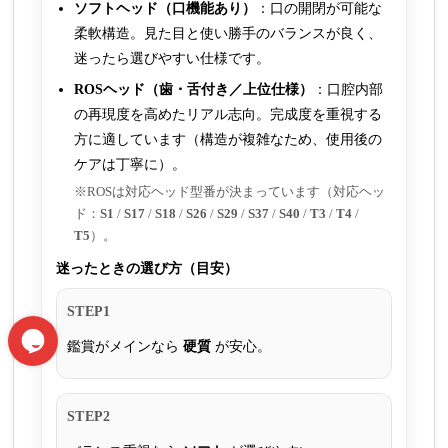
ソフトヘッド（口機能あり）
：口の開閉が可能な
柔軟構造。見た目と使い勝手のバランスが良く、
迷ったら選びやすい仕様です。
ROSヘッド（歯・舌付き／上位仕様）
：口腔内部
の再現度を高めたリアル志向。完成度を重視する
方に適しています（構造が複雑なため、使用後の
ケアは丁寧に）。
※ROSは対応ヘッド型番が決まっています（対応ヘッ
ド：
S1
/
S17
/
S18
/
S26
/
S29
/
S37
/
S40
/
T3
/
T4
/
T5
）。
迷ったときの選び方（目安）
STEP1
鑑賞がメインなら
硬質
が安心。
STEP2