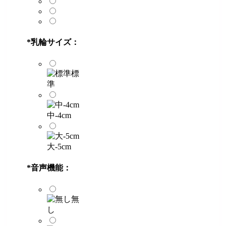
*
乳輪サイズ：
標
準
中-4cm
大-5cm
*
音声機能：
無
し