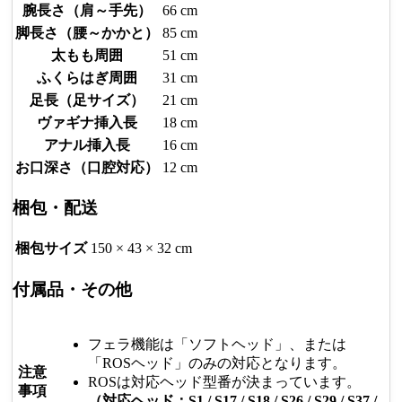
腕長さ（肩～手先）
66 cm
脚長さ（腰～かかと）
85 cm
太もも周囲
51 cm
ふくらはぎ周囲
31 cm
足長（足サイズ）
21 cm
ヴァギナ挿入長
18 cm
アナル挿入長
16 cm
お口深さ（口腔対応）
12 cm
梱包・配送
梱包サイズ
150 × 43 × 32 cm
付属品・その他
フェラ機能は「ソフトヘッド」、または
「ROSヘッド」のみの対応となります。
注意
ROSは対応ヘッド型番が決まっています。
事項
（対応ヘッド：S1 / S17 / S18 / S26 / S29 / S37 /