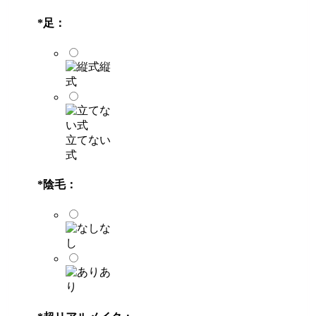
*
足：
縦
式
立てない
式
*
陰毛：
な
し
あ
り