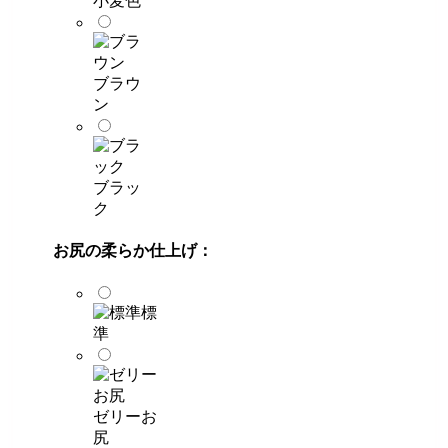
小麦色
ブラウ
ン
ブラッ
ク
お尻の柔らか仕上げ：
標
準
ゼリーお
尻