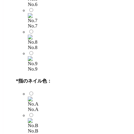
No.6
No.7
No.8
No.9
*
指のネイル色：
No.A
No.B