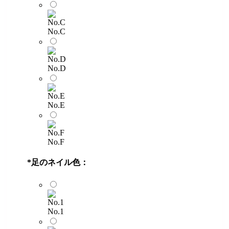
No.C
No.D
No.E
No.F
*
足のネイル色：
No.1