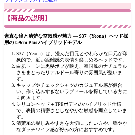
【商品の説明】
素直な瞳と清楚な空気感が魅力 ― S37（Yeona）ヘッド採
用の159cm Plus ハイブリッドモデル
S37（Yeona）は、澄んだ目元とやわらかな口元が印
象的で、近い距離感の表情を楽しめるヘッドです。
白肌トーンに黒髪ボブが映え、韓国風のナチュラル
さをまとったリアルドール寄りの雰囲気が整いま
す。
キャップやチェックシャツのカジュアル感が似合
い、作り込みすぎないラブドールを探している方に
も向きます。
シリコンヘッド＋TPEボディのハイブリッド仕様
で、表情の精密さとしなやかな触感を両立していま
す。
清楚系の親しみやすさを大切にしたい方や、穏やか
なダッチワイフ感が好みの方におすすめです。