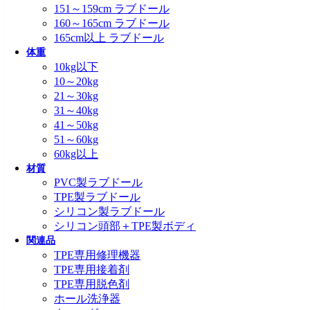
151～159cm ラブドール
160～165cm ラブドール
165cm以上 ラブドール
体重
10kg以下
10～20kg
21～30kg
31～40kg
41～50kg
51～60kg
60kg以上
材質
PVC製ラブドール
TPE製ラブドール
シリコン製ラブドール
シリコン頭部＋TPE製ボディ
関連品
TPE専用修理機器
TPE専用接着剤
TPE専用脱色剤
ホール洗浄器