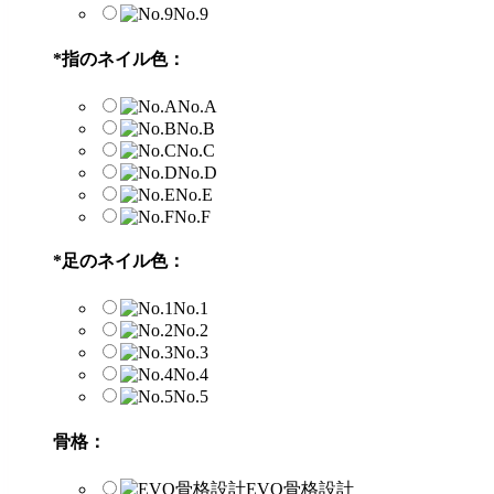
No.9
*
指のネイル色：
No.A
No.B
No.C
No.D
No.E
No.F
*
足のネイル色：
No.1
No.2
No.3
No.4
No.5
骨格：
EVO骨格設計