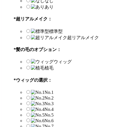
なし
あり
*
超リアルメイク：
標準型
超リアルメイク
*
髪の毛のオプション：
ウィッグ
植毛
*
ウィッグの選択：
No.1
No.2
No.3
No.4
No.5
No.6
No.7