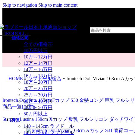
Skip to navigation
Skip to main content
価格区間
全ての価格帯
10万円以下
10万～12万円
12万～14万円
14万～16万円
16万～18万円
HOME
»
ラブドール総合
»
Irontech Doll Vivian 1
18万～20万円
20万～25万円
25万～30万円
Irontech Doll Rita 165cm Fカップ S30 金髪ロング 巨乳 フ
30万～40万円
商品一覧に戻る
40万～50万円
50万円以上
Starpery Lustina 158cm Xカップ 爆乳 フルシリコン ダッチワ
身長
140～145cm ラブドール
146～150cm ラブドール