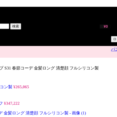
サ
ユ
検索
¥
0
パ
ロ
パ
63cm Aカップ S31 春節コーデ 金髪ロング 清楚顔 フルシリコン製
ルシリコン製
¥
265,065
イフ
¥
347,222