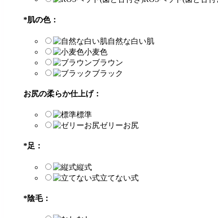
*
肌の色：
自然な白い肌
小麦色
ブラウン
ブラック
お尻の柔らか仕上げ：
標準
ゼリーお尻
*
足：
縦式
立てない式
*
陰毛：