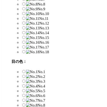
No.8
No.9
No.10
No.11
No.12
No.13
No.14
No.15
No.16
No.17
No.18
目の色：
No.1
No.2
No.3
No.4
No.5
No.6
No.7
No.8