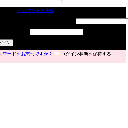
インイン
アカウントを作成
ーザー名またはメールアドレス
*
必須
スワード
*
必須
グイン
スワードをお忘れですか？
ログイン状態を保持する