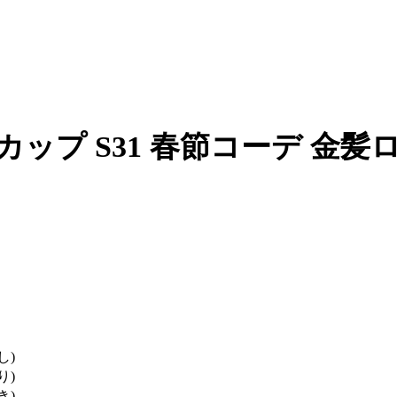
n 163cm Aカップ S31 春節コ
し)
り)
き)