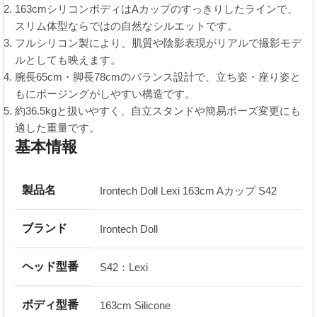
163cmシリコンボディはAカップのすっきりしたラインで、
スリム体型ならではの自然なシルエットです。
フルシリコン製により、肌質や陰影表現がリアルで撮影モデ
ルとしても映えます。
腕長65cm・脚長78cmのバランス設計で、立ち姿・座り姿と
もにポージングがしやすい構造です。
約36.5kgと扱いやすく、自立スタンドや簡易ポーズ変更にも
適した重量です。
基本情報
製品名
Irontech Doll Lexi 163cm Aカップ S42
ブランド
Irontech Doll
ヘッド型番
S42：Lexi
ボディ型番
163cm Silicone