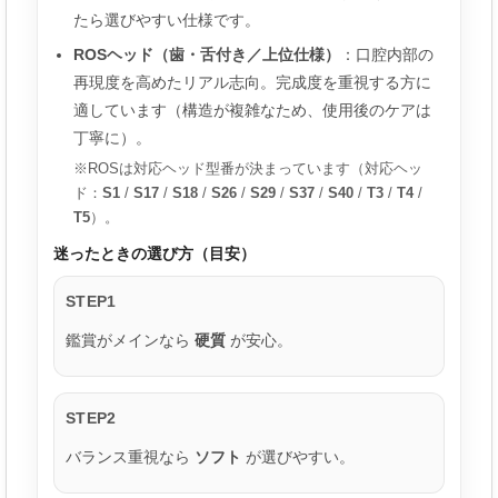
たら選びやすい仕様です。
ROSヘッド（歯・舌付き／上位仕様）
：口腔内部の
再現度を高めたリアル志向。完成度を重視する方に
適しています（構造が複雑なため、使用後のケアは
丁寧に）。
※ROSは対応ヘッド型番が決まっています（対応ヘッ
ド：
S1
/
S17
/
S18
/
S26
/
S29
/
S37
/
S40
/
T3
/
T4
/
T5
）。
迷ったときの選び方（目安）
STEP1
鑑賞がメインなら
硬質
が安心。
STEP2
バランス重視なら
ソフト
が選びやすい。