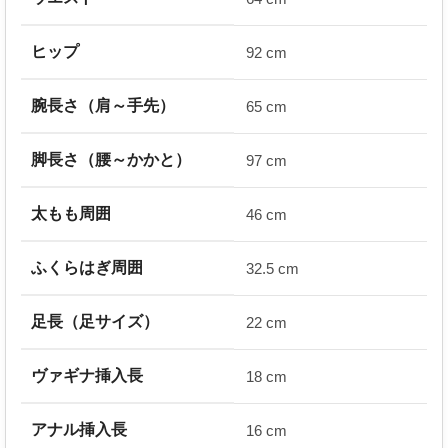
ヒップ
92 cm
腕長さ（肩～手先）
65 cm
脚長さ（腰～かかと）
97 cm
太もも周囲
46 cm
ふくらはぎ周囲
32.5 cm
足長（足サイズ）
22 cm
ヴァギナ挿入長
18 cm
アナル挿入長
16 cm