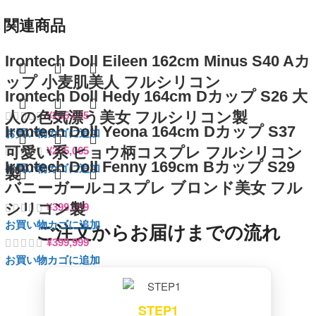
関連商品
Irontech Doll Eileen 162cm Minus S40 Aカ
ップ 小麦肌美人 フルシリコン
Irontech Doll Hedy 164cm Dカップ S26 大
人の色気漂う美女 フルシリコン製
¥
265,065
Irontech Doll Yeona 164cm Dカップ S37
お買い物カゴに追加
可愛い系 ヒョウ柄コスプレ フルシリコン
¥
265,065
Irontech Doll Fenny 169cm Bカップ S29
お買い物カゴに追加
製
バニーガールコスプレ ブロンド美女 フル
シリコン製
¥
399,999
お買い物カゴに追加
ご注文からお届けまでの流れ
¥
399,999
お買い物カゴに追加
STEP1