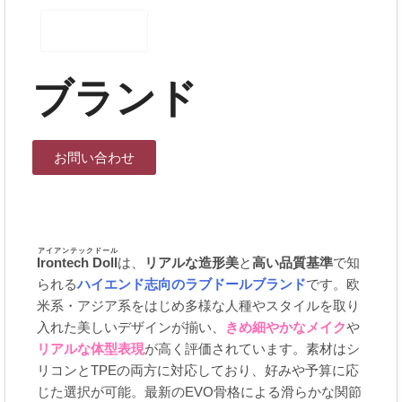
ブランド
お問い合わせ
アイアンテックドール
Irontech Doll
は、
リアルな造形美
と
高い品質基準
で知
られる
ハイエンド志向のラブドールブランド
です。欧
米系・アジア系をはじめ多様な人種やスタイルを取り
入れた美しいデザインが揃い、
きめ細やかなメイク
や
リアルな体型表現
が高く評価されています。素材はシ
リコンとTPEの両方に対応しており、好みや予算に応
じた選択が可能。最新のEVO骨格による滑らかな関節