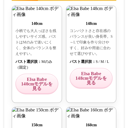
140cm
148cm
小柄でも大人っぽさを残
コンパクトさと存在感の
しやすいサイズ感。バス
バランスが良い身長帯。S
トはMのみで迷いにく
～Lで印象を作り分けや
く、全体のバランスを整
すく、好みや用途に合わ
えやすい。
せて選びやすい。
バスト選択肢：
Mのみ
バスト選択肢：
S / M / L
（固定）
Elsa Babe
148cmモデルを
Elsa Babe
見る
140cmモデルを
見る
150cm
160cm