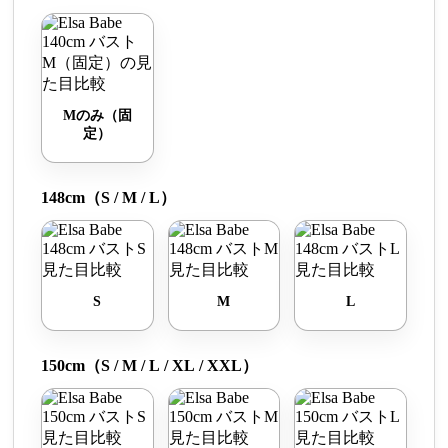
Mのみ（固
定）
148cm（S / M / L）
S
M
L
150cm（S / M / L / XL / XXL）