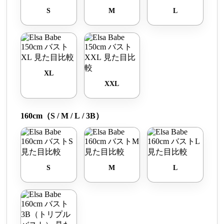
S
M
L
XL
XXL
160cm（S / M / L / 3B）
S
M
L