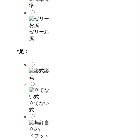
準
ゼリーお
尻
*
足：
縦
式
立てない
式