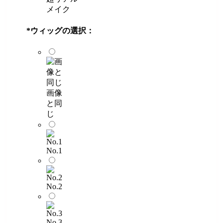
メイク
*
ウィッグの選択：
画像
と同
じ
No.1
No.2
No.3