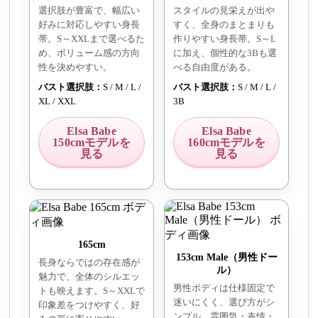
選択肢が豊富で、幅広い
スタイルの見栄えが出や
好みに対応しやすい身長
すく、全身のまとまりも
帯。S～XXLまで選べるた
作りやすい身長帯。S～L
め、ボリューム感の方向
に加え、個性的な3Bも選
性を決めやすい。
べる自由度がある。
バスト選択肢：
S / M / L /
バスト選択肢：
S / M / L /
XL / XXL
3B
Elsa Babe
Elsa Babe
150cmモデルを
160cmモデルを
見る
見る
165cm
153cm Male（男性ドー
長身ならではの存在感が
ル）
魅力で、全体のシルエッ
男性ボディは仕様固定で
トも映えます。S～XXLで
迷いにくく、選び方がシ
印象差をつけやすく、好
ンプル。雰囲気・表情・