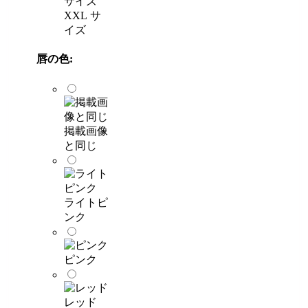
XXL サ
イズ
唇の色:
掲載画像
と同じ
ライトピ
ンク
ピンク
レッド