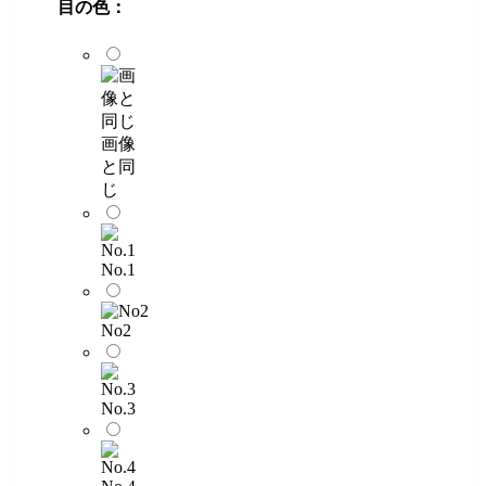
目の色：
画像
と同
じ
No.1
No2
No.3