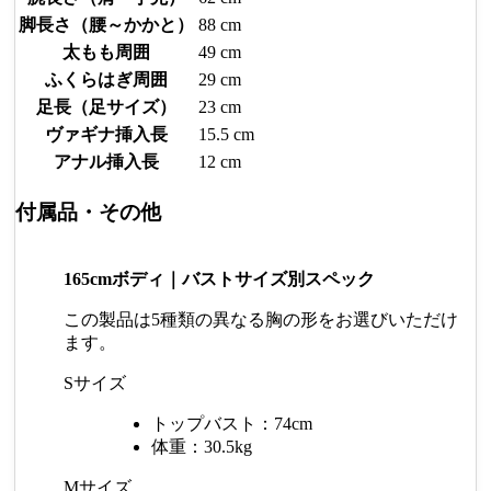
脚長さ（腰～かかと）
88 cm
太もも周囲
49 cm
ふくらはぎ周囲
29 cm
足長（足サイズ）
23 cm
ヴァギナ挿入長
15.5 cm
アナル挿入長
12 cm
付属品・その他
165cmボディ｜バストサイズ別スペック
この製品は5種類の異なる胸の形をお選びいただけ
ます。
Sサイズ
トップバスト：74cm
体重：30.5kg
Mサイズ