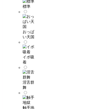
標準
おっぱ
い天国
イボ吸
着
淫舌群
舞
触手地