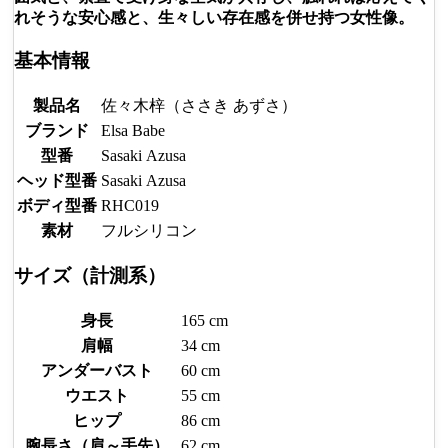
れそうな安心感と、生々しい存在感を併せ持つ女性像。
基本情報
製品名
佐々木梓（ささき あずさ）
ブランド
Elsa Babe
型番
Sasaki Azusa
ヘッド型番
Sasaki Azusa
ボディ型番
RHC019
素材
フルシリコン
サイズ（計測系）
身長
165 cm
肩幅
34 cm
アンダーバスト
60 cm
ウエスト
55 cm
ヒップ
86 cm
腕長さ（肩～手先）
62 cm