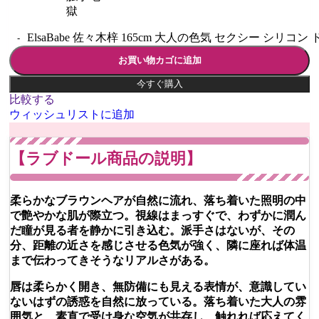
獄
ElsaBabe 佐々木梓 165cm 大人の色気 セクシー シリコン
お買い物カゴに追加
今すぐ購入
比較する
ウィッシュリストに追加
【ラブドール商品の説明】
柔らかなブラウンヘアが自然に流れ、落ち着いた照明の中
で艶やかな肌が際立つ。視線はまっすぐで、わずかに潤ん
だ瞳が見る者を静かに引き込む。派手さはないが、その
分、距離の近さを感じさせる色気が強く、隣に座れば体温
まで伝わってきそうなリアルさがある。
唇は柔らかく開き、無防備にも見える表情が、意識してい
ないはずの誘惑を自然に放っている。落ち着いた大人の雰
囲気と、素直で受け身な空気が共存し、触れれば応えてく