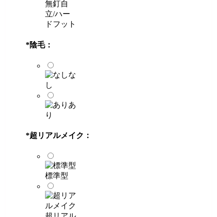
無釘自
立/ハー
ドフット
*
陰毛：
な
し
あ
り
*
超リアルメイク：
標準型
超リアル