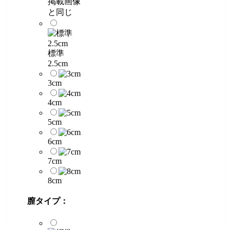
掲載画像
と同じ
標準
2.5cm
3cm
4cm
5cm
6cm
7cm
8cm
膣タイプ：