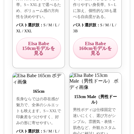
帯。S～XXLまで選べるた
作りやすい身長帯。S～L
め、ボリューム感の方向
に加え、個性的な3Bも選
性を決めやすい。
べる自由度がある。
バスト選択肢：
S / M / L /
バスト選択肢：
S / M / L /
XL / XXL
3B
Elsa Babe
Elsa Babe
150cmモデルを
160cmモデルを
見る
見る
165cm
153cm Male（男性ドー
長身ならではの存在感が
ル）
魅力で、全体のシルエッ
男性ボディは仕様固定で
トも映えます。S～XXLで
迷いにくく、選び方がシ
印象差をつけやすく、好
ンプル。雰囲気・表情・
みの形に寄せやすい。
肌色など、外観カスタム
バスト選択肢：
S / M / L /
中心に検討しやすい。