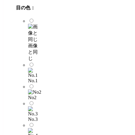
目の色：
画像
と同
じ
No.1
No2
No.3