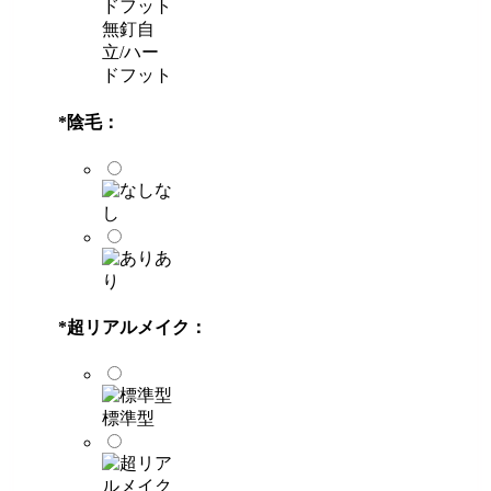
無釘自
立/ハー
ドフット
*
陰毛：
な
し
あ
り
*
超リアルメイク：
標準型