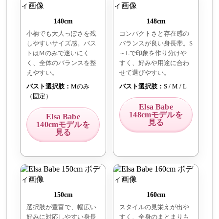
140cm
148cm
小柄でも大人っぽさを残
コンパクトさと存在感の
しやすいサイズ感。バス
バランスが良い身長帯。S
トはMのみで迷いにく
～Lで印象を作り分けや
く、全体のバランスを整
すく、好みや用途に合わ
えやすい。
せて選びやすい。
バスト選択肢：
Mのみ
バスト選択肢：
S / M / L
（固定）
Elsa Babe
148cmモデルを
Elsa Babe
見る
140cmモデルを
見る
150cm
160cm
選択肢が豊富で、幅広い
スタイルの見栄えが出や
好みに対応しやすい身長
すく、全身のまとまりも