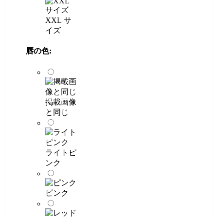
XXL サ
イズ
唇の色:
掲載画像
と同じ
ライトピ
ンク
ピンク