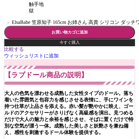
触手地
獄
ElsaBabe 笠原知子 165cm お姉さん 高貴 シリコン ダッ
お買い物カゴに追加
今すぐ購入
比較する
ウィッシュリストに追加
【ラブドール商品の説明】
大人の色気を漂わせる成熟した女性タイプのドール。落ち
着いた雰囲気と包容力を感じさせる表情に、手にワインを
持つ仕草が上品さを添える。赤い髪が艶やかに映え、ゴー
ルドのアクセサリーがさりげなく高級感を演出。見つめる
だけで大人の魅力と余裕を感じさせ、そばに置くだけで特
別な空気が漂う一体。成熟した美しさと妖艶さを兼ね備
え、感性を刺激するドール体験を提供する。