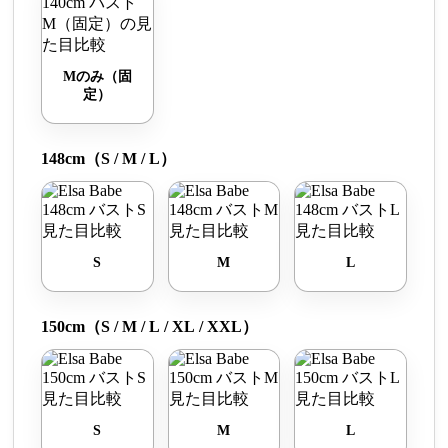
Mのみ（固
定）
148cm（S / M / L）
S
M
L
150cm（S / M / L / XL / XXL）
S
M
L