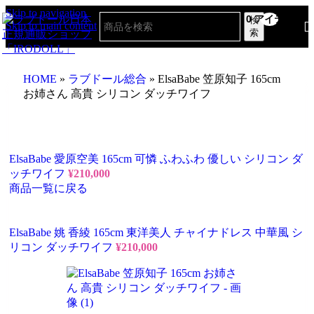
Skip to navigation
0
アイテム
検
Skip to main content
索
HOME
»
ラブドール総合
»
ElsaBabe 笠原知子 165cm
お姉さん 高貴 シリコン ダッチワイフ
ElsaBabe 愛原空美 165cm 可憐 ふわふわ 優しい シリコン ダ
ッチワイフ
¥
210,000
商品一覧に戻る
ElsaBabe 姚 香綾 165cm 東洋美人 チャイナドレス 中華風 シ
リコン ダッチワイフ
¥
210,000