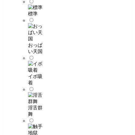
標準
おっぱ
い天国
イボ吸
着
淫舌群
舞