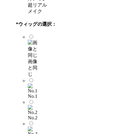
超リアル
メイク
*
ウィッグの選択：
画像
と同
じ
No.1
No.2