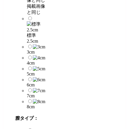
掲載画像
と同じ
標準
2.5cm
3cm
4cm
5cm
6cm
7cm
8cm
膣タイプ：