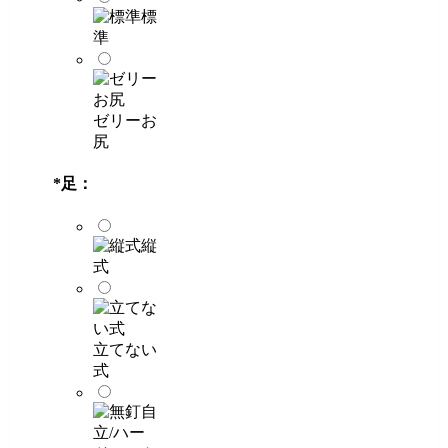
標
準
ゼリーお
尻
*
足：
縦
式
立てない
式