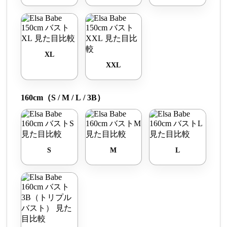
XL
XXL
160cm（S / M / L / 3B）
S
M
L