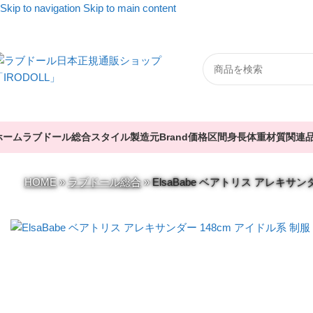
Skip to navigation
Skip to main content
ホーム
ラブドール総合
スタイル
製造元
Brand
価格区間
身長
体重
材質
関連
HOME
»
ラブドール総合
»
ElsaBabe ベアトリス アレキサ