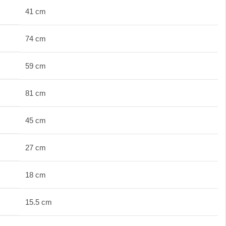
41 cm
74 cm
59 cm
81 cm
45 cm
27 cm
18 cm
15.5 cm