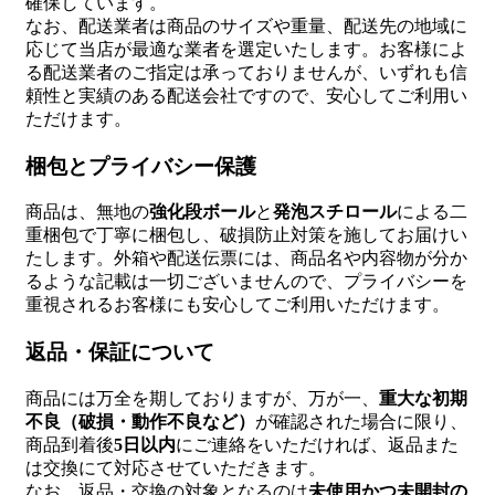
確保しています。
なお、配送業者は商品のサイズや重量、配送先の地域に
応じて当店が最適な業者を選定いたします。お客様によ
る配送業者のご指定は承っておりませんが、いずれも信
頼性と実績のある配送会社ですので、安心してご利用い
ただけます。
梱包とプライバシー保護
商品は、無地の
強化段ボール
と
発泡スチロール
による二
重梱包で丁寧に梱包し、破損防止対策を施してお届けい
たします。外箱や配送伝票には、商品名や内容物が分か
るような記載は一切ございませんので、プライバシーを
重視されるお客様にも安心してご利用いただけます。
返品・保証について
商品には万全を期しておりますが、万が一、
重大な初期
不良（破損・動作不良など）
が確認された場合に限り、
商品到着後
5日以内
にご連絡をいただければ、返品また
は交換にて対応させていただきます。
なお、返品・交換の対象となるのは
未使用かつ未開封の