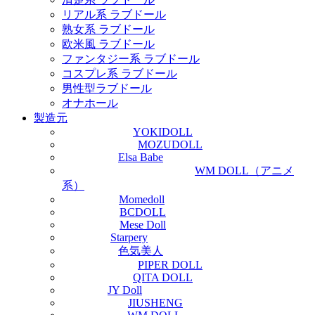
リアル系 ラブドール
熟女系 ラブドール
欧米風 ラブドール
ファンタジー系 ラブドール
コスプレ系 ラブドール
男性型ラブドール
オナホール
製造元
YOKIDOLL
MOZUDOLL
Elsa Babe
WM DOLL（アニメ
系）
Momedoll
BCDOLL
Mese Doll
Starpery
色気美人
PIPER DOLL
QITA DOLL
JY Doll
JIUSHENG