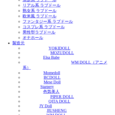
リアル系 ラブドール
熟女系 ラブドール
欧米風 ラブドール
ファンタジー系 ラブドール
コスプレ系 ラブドール
男性型ラブドール
オナホール
製造元
YOKIDOLL
MOZUDOLL
Elsa Babe
WM DOLL（アニメ
系）
Momedoll
BCDOLL
Mese Doll
Starpery
色気美人
PIPER DOLL
QITA DOLL
JY Doll
JIUSHENG