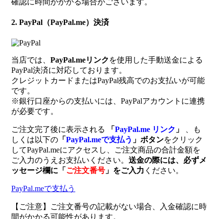
確認に時間がかかる場合がございます。
2. PayPal（PayPal.me）決済
当店では、
PayPal.meリンク
を使用した手動送金による
PayPal決済に対応しております。
クレジットカードまたはPayPal残高でのお支払いが可能
です。
※銀行口座からの支払いには、PayPalアカウントに連携
が必要です。
ご注文完了後に表示される
「
PayPal.me リンク
」
、も
しくは以下の
「
PayPal.meで支払う
」ボタン
をクリック
してPayPal.meにアクセスし、ご注文商品の合計金額を
ご入力のうえお支払いください。
送金の際には、必ずメ
ッセージ欄に
「
ご注文番号
」
をご入力
ください。
PayPal.meで支払う
【ご注意】ご注文番号の記載がない場合、入金確認に時
間がかかる可能性があります。