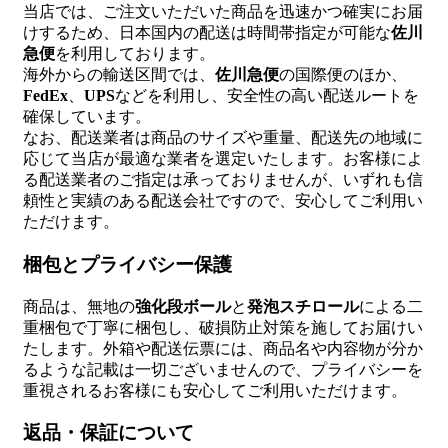
当店では、ご注文いただいた商品を迅速かつ確実にお届
けするため、日本国内の配送は時間帯指定が可能な
佐川
急便
を利用しております。
海外からの輸送区間では、
佐川急便
の国際便のほか、
FedEx
、
UPS
などを利用し、安全性の高い配送ルートを
確保しています。
なお、配送業者は商品のサイズや重量、配送先の地域に
応じて当店が最適な業者を選定いたします。お客様によ
る配送業者のご指定は承っておりませんが、いずれも信
頼性と実績のある配送会社ですので、安心してご利用い
ただけます。
梱包とプライバシー保護
商品は、無地の
強化段ボール
と
発泡スチロール
による二
重梱包で丁寧に梱包し、破損防止対策を施してお届けい
たします。外箱や配送伝票には、商品名や内容物が分か
るような記載は一切ございませんので、プライバシーを
重視されるお客様にも安心してご利用いただけます。
返品・保証について