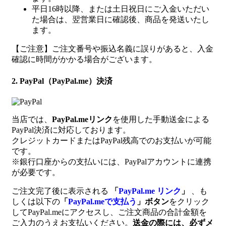
平日16時以降、または土日祝日にご入金いただい
た場合は、翌営業日に確認後、商品を発送いたし
ます。
【ご注意】ご注文番号や振込名義に誤りがあると、入金
確認に時間がかかる場合がございます。
2. PayPal（PayPal.me）決済
当店では、
PayPal.meリンク
を使用した手動送金による
PayPal決済に対応しております。
クレジットカードまたはPayPal残高でのお支払いが可能
です。
※銀行口座からの支払いには、PayPalアカウントに連携
が必要です。
ご注文完了後に表示される
「
PayPal.me リンク
」
、も
しくは以下の
「
PayPal.meで支払う
」ボタン
をクリック
してPayPal.meにアクセスし、ご注文商品の合計金額を
ご入力のうえお支払いください。
送金の際には、必ずメ