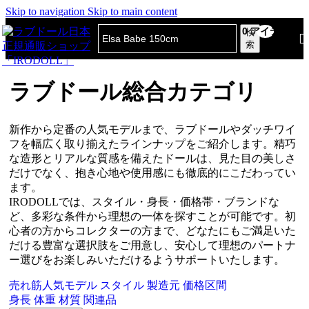
Skip to navigation
Skip to main content
0
アイテム
検
索
ラブドール総合カテゴリ
新作から定番の人気モデルまで、ラブドールやダッチワイ
フを幅広く取り揃えたラインナップをご紹介します。精巧
な造形とリアルな質感を備えたドールは、見た目の美しさ
だけでなく、抱き心地や使用感にも徹底的にこだわってい
ます。
IRODOLLでは、スタイル・身長・価格帯・ブランドな
ど、多彩な条件から理想の一体を探すことが可能です。初
心者の方からコレクターの方まで、どなたにもご満足いた
だける豊富な選択肢をご用意し、安心して理想のパートナ
ー選びをお楽しみいただけるようサポートいたします。
売れ筋人気モデル
スタイル
製造元
価格区間
身長
体重
材質
関連品