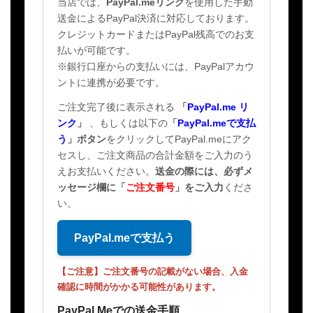
当店では、
PayPal.meリンク
を使用した手動
送金によるPayPal決済に対応しております。
クレジットカードまたはPayPal残高でのお支
払いが可能です。
※銀行口座からの支払いには、PayPalアカウ
ントに連携が必要です。
ご注文完了後に表示される
「
PayPal.me リ
ンク
」
、もしくは以下の
「
PayPal.meで支払
う
」ボタン
をクリックしてPayPal.meにアク
セスし、ご注文商品の合計金額をご入力のう
えお支払いください。
送金の際には、必ずメ
ッセージ欄に
「
ご注文番号
」
をご入力
くださ
い。
PayPal.meで支払う
【ご注意】ご注文番号の記載がない場合、入金
確認に時間がかかる可能性があります。
PayPal.Meでの送金手順