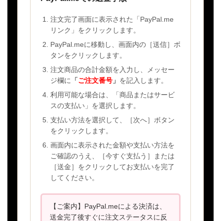
注文完了画面に表示された「PayPal.me
リンク」をクリックします。
PayPal.meに移動し、画面内の［送信］ボ
タンをクリックします。
注文商品の合計金額を入力し、メッセー
ジ欄に
「
ご注文番号
」
を記入します。
利用可能な場合は、「商品またはサービ
スの支払い」を選択します。
支払い方法を選択して、［次へ］ボタン
をクリックします。
画面内に表示された金額や支払い方法を
ご確認のうえ、［今すぐ支払う］または
［送金］をクリックしてお支払いを完了
してください。
【ご案内】PayPal.meによる決済は、
送金完了後すぐに注文ステータスに反