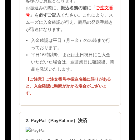
客様のご負担となります。
お振込みの際に、
振込名義の前に「
ご注文番
号
」を必ずご記入
ください。これにより、ス
ムーズに入金確認が行え、商品の発送手続き
が迅速になります。
入金確認は平日（月～金）の16時まで行
っております。
平日16時以降、または土日祝日にご入金
いただいた場合は、翌営業日に確認後、商
品を発送いたします。
【ご注意】ご注文番号や振込名義に誤りがある
と、入金確認に時間がかかる場合がございま
す。
2. PayPal（PayPal.me）決済