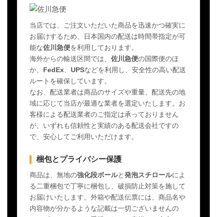
当店では、ご注文いただいた商品を迅速かつ確実に
お届けするため、日本国内の配送は時間帯指定が可
能な
佐川急便
を利用しております。
海外からの輸送区間では、
佐川急便
の国際便のほ
か、
FedEx
、
UPS
などを利用し、安全性の高い配送
ルートを確保しています。
なお、配送業者は商品のサイズや重量、配送先の地
域に応じて当店が最適な業者を選定いたします。お
客様による配送業者のご指定は承っておりません
が、いずれも信頼性と実績のある配送会社ですの
で、安心してご利用いただけます。
梱包とプライバシー保護
商品は、無地の
強化段ボール
と
発泡スチロール
によ
る二重梱包で丁寧に梱包し、破損防止対策を施して
お届けいたします。外箱や配送伝票には、商品名や
内容物が分かるような記載は一切ございませんの